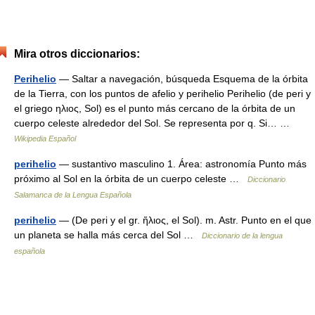
Mira otros diccionarios:
Perihelio
— Saltar a navegación, búsqueda Esquema de la órbita
de la Tierra, con los puntos de afelio y perihelio Perihelio (de peri y
el griego ηλιος, Sol) es el punto más cercano de la órbita de un
cuerpo celeste alrededor del Sol. Se representa por q. Si… …
Wikipedia Español
perihelio
— sustantivo masculino 1. Área: astronomía Punto más
próximo al Sol en la órbita de un cuerpo celeste …
Diccionario
Salamanca de la Lengua Española
perihelio
— (De peri y el gr. ἥλιος, el Sol). m. Astr. Punto en el que
un planeta se halla más cerca del Sol …
Diccionario de la lengua
española