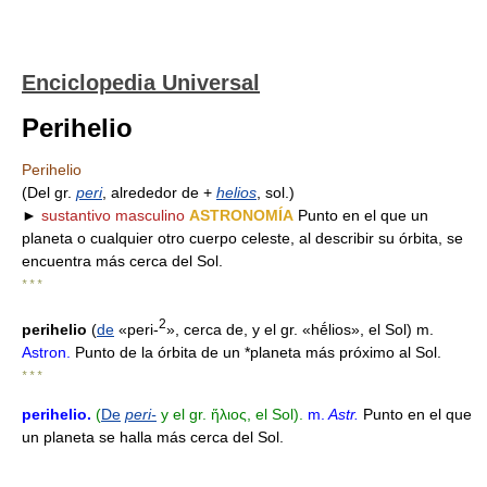
Enciclopedia Universal
Perihelio
Perihelio
(Del gr.
peri
, alrededor de +
helios
, sol.)
►
sustantivo masculino
ASTRONOMÍA
Punto en el que un
planeta o cualquier otro cuerpo celeste, al describir su órbita, se
encuentra más cerca del Sol.
* * *
2
perihelio
(
de
«peri-
», cerca de, y el gr. «hḗlios», el Sol) m.
Astron.
Punto de la órbita de un *planeta más próximo al Sol.
* * *
perihelio
.
(
De
peri-
y el gr. ἥλιος, el Sol).
m.
Astr.
Punto en el que
un planeta se halla más cerca del Sol.