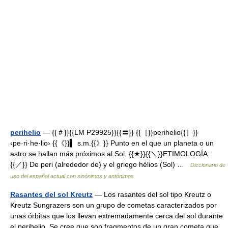
perihelio
— {{＃}}{{LM P29925}}{{〓}} {{［}}perihelio{{］}}
‹pe·ri·he·lio› {{《}}▍ s.m.{{》}} Punto en el que un planeta o un
astro se hallan más próximos al Sol. {{★}}{{＼}}ETIMOLOGÍA:
{{／}} De peri (alrededor de) y el griego hélios (Sol) …
Diccionario de
uso del español actual con sinónimos y antónimos
Rasantes del sol Kreutz
— Los rasantes del sol tipo Kreutz o
Kreutz Sungrazers son un grupo de cometas caracterizados por
unas órbitas que los llevan extremadamente cerca del sol durante
el perihelio. Se cree que son fragmentos de un gran cometa que