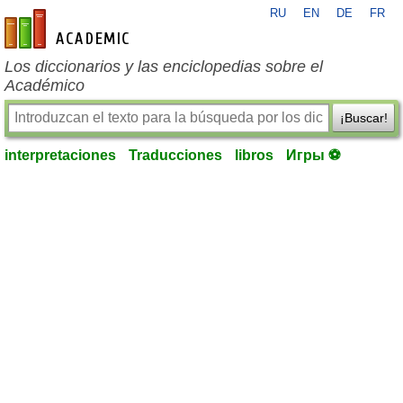
RU
EN
DE
FR
es-academic.com
Los diccionarios y las enciclopedias sobre el
Académico
¡Buscar!
interpretaciones
Traducciones
libros
Игры ⚽