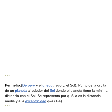
* * *
Perihelio
:(
De
peri-
y el
griego
ηελιo;ς
, el Sol). Punto de la órbita
de un
planeta
alrededor del
Sol
donde el planeta tiene la mínima
distancia con el Sol. Se representa por q. Si a es la distancia
media y e la
excentricidad
q=a (1-e)
* * *