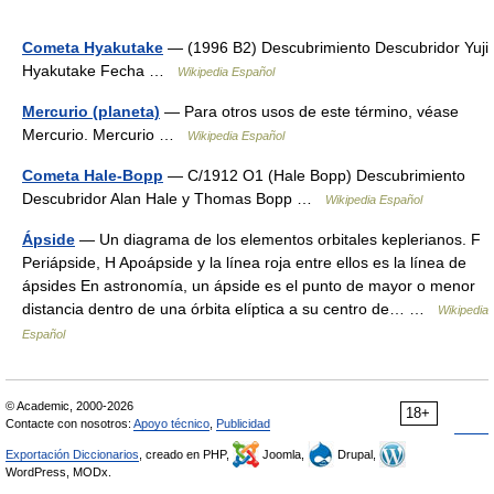
Cometa Hyakutake
— (1996 B2) Descubrimiento Descubridor Yuji
Hyakutake Fecha …
Wikipedia Español
Mercurio (planeta)
— Para otros usos de este término, véase
Mercurio. Mercurio …
Wikipedia Español
Cometa Hale-Bopp
— C/1912 O1 (Hale Bopp) Descubrimiento
Descubridor Alan Hale y Thomas Bopp …
Wikipedia Español
Ápside
— Un diagrama de los elementos orbitales keplerianos. F
Periápside, H Apoápside y la línea roja entre ellos es la línea de
ápsides En astronomía, un ápside es el punto de mayor o menor
distancia dentro de una órbita elíptica a su centro de… …
Wikipedia
Español
© Academic, 2000-2026
18+
Contacte con nosotros:
Apoyo técnico
,
Publicidad
Exportación Diccionarios
, creado en PHP,
Joomla,
Drupal,
WordPress, MODx.